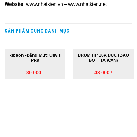
Website:
www.nhatkien.vn – www.nhatkien.net
SẢN PHẨM CÙNG DANH MỤC
HẾT HÀNG
HẾT HÀNG
Ribbon -Băng Mực Oliviti
DRUM HP 16A DUC (BAO
PR9
ĐỎ – TAIWAN)
30.000
₫
43.000
₫