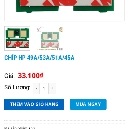
CHÍP HP 49A/53A/51A/45A
33.100
₫
Giá:
CHÍP HP 49A/53A/51A/45A số lượng
Số Lượng:
THÊM VÀO GIỎ HÀNG
MUA NGAY
Mã sản phẩm:
C53