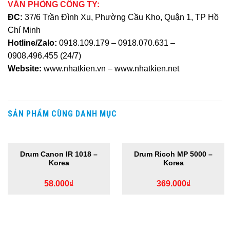
VĂN PHÒNG CÔNG TY:
ĐC:
37/6 Trần Đình Xu, Phường Cầu Kho, Quận 1, TP Hồ
Chí Minh
Hotline/Zalo:
0918.109.179
–
0918.070.631
–
0908.496.455
(24/7)
Website:
www.nhatkien.vn
–
www.nhatkien.net
SẢN PHẨM CÙNG DANH MỤC
HẾT HÀNG
Drum Canon IR 1018 –
Drum Ricoh MP 5000 –
Korea
Korea
58.000
₫
369.000
₫