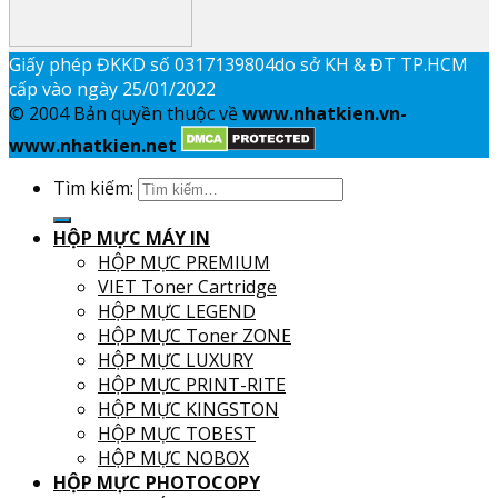
Giấy phép ĐKKD số 0317139804do sở KH & ĐT TP.HCM
cấp vào ngày 25/01/2022
© 2004 Bản quyền thuộc về
www.nhatkien.vn-
www.nhatkien.net
Tìm kiếm:
HỘP MỰC MÁY IN
HỘP MỰC PREMIUM
VIET Toner Cartridge
HỘP MỰC LEGEND
HỘP MỰC Toner ZONE
HỘP MỰC LUXURY
HỘP MỰC PRINT-RITE
HỘP MỰC KINGSTON
HỘP MỰC TOBEST
HỘP MỰC NOBOX
HỘP MỰC PHOTOCOPY