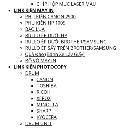
CHÍP HỘP MỰC LASER MÀU
LINK KIỆN MÁY IN
PHỤ KIỆN CANON 2900
PHỤ KIỆN HP 1005
BAO LỤA
RULLO ÉP DƯỚI HP
RULLO ÉP DƯỚI BROTHER/SAMSUNG
RULLO ÉP SẤY TRÊN BROTHER/SAMSUNG
Quả Đào (Bánh Xe Lấy Giấy)
BỘ VỎ MÁY IN
LINK KIỆN PHOTOCOPY
DRUM
CANON
TOSHIBA
RICOH
XEROX
MINOLTA
SHARP
KYOCERA
DRUM UNIT