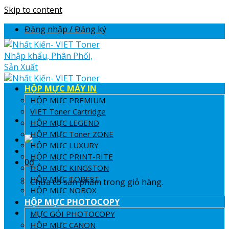
Skip to content
Đăng nhập / Đăng ký
HỘP MỰC MÁY IN
HỘP MỰC PREMIUM
VIET Toner Cartridge
HỘP MỰC LEGEND
HỘP MỰC Toner ZONE
HỘP MỰC LUXURY
HỘP MỰC PRINT-RITE
0
₫
HỘP MỰC KINGSTON
HỘP MỰC TOBEST
Chưa có sản phẩm trong giỏ hàng.
HỘP MỰC NOBOX
HỘP MỰC PHOTOCOPY
Giỏ hàng
MỰC GÓI PHOTOCOPY
HỘP MỰC CANON