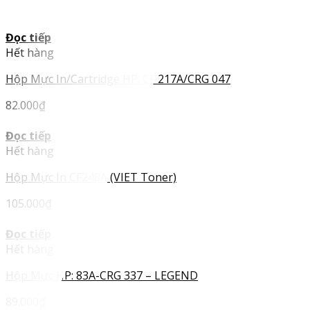
Đọc tiếp
Hết hàng
Hộp Mực In/Cartridge HP: CF 217A/CRG 047
82.000
₫
Đọc tiếp
Hết hàng
Hộp Mực In CF248A (VIET Toner)
105.000
₫
Đọc tiếp
Hết hàng
Hộp Mực HP: 83A-CRG 337 – LEGEND
89.000
₫