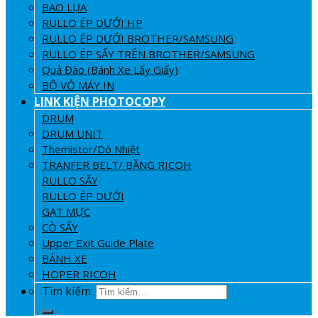
BAO LỤA
RULLO ÉP DƯỚI HP
RULLO ÉP DƯỚI BROTHER/SAMSUNG
RULLO ÉP SẤY TRÊN BROTHER/SAMSUNG
Quả Đào (Bánh Xe Lấy Giấy)
BỘ VỎ MÁY IN
LINK KIỆN PHOTOCOPY
DRUM
DRUM UNIT
Themistor/Dò Nhiệt
TRANFER BELT/ BĂNG RICOH
RULLO SẤY
RULLO ÉP DƯỚI
GẠT MỰC
CÒ SẤY
Upper Exit Guide Plate
BÁNH XE
HOPER RICOH
Tìm kiếm: