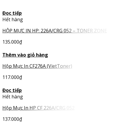
Đọc tiếp
Hết hàng
HỘP MỰC IN HP: 226A/CRG 052 – TONER ZONE
135.000
₫
Thêm vào giỏ hàng
Hộp Mực In CF276A (VietToner)
117.000
₫
Đọc tiếp
Hết hàng
Hộp Mực In HP CF 226A/CRG 052
137.000
₫
HOT