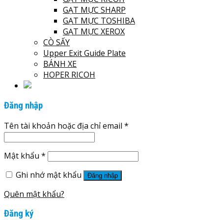
GẠT MỰC SHARP
GẠT MỰC TOSHIBA
GẠT MỰC XEROX
CÒ SẤY
Upper Exit Guide Plate
BÁNH XE
HOPER RICOH
Đăng nhập
Tên tài khoản hoặc địa chỉ email
*
Mật khẩu
*
Ghi nhớ mật khẩu
Đăng nhập
Quên mật khẩu?
Đăng ký