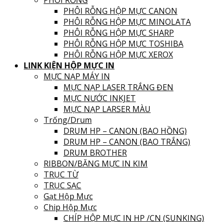
PHÔI RỖNG
PHÔI RỖNG HỘP MỰC CANON
PHÔI RỖNG HỘP MỰC MINOLATA
PHÔI RỖNG HỘP MỰC SHARP
PHÔI RỖNG HỘP MỰC TOSHIBA
PHÔI RỖNG HỘP MỰC XEROX
LINK KIỆN HỘP MỰC IN
MỰC NẠP MÁY IN
MỰC NẠP LASER TRẮNG ĐEN
MỰC NƯỚC INKJET
MỰC NẠP LARSER MÀU
Trống/Drum
DRUM HP – CANON (BAO HỒNG)
DRUM HP – CANON (BAO TRẮNG)
DRUM BROTHER
RIBBON/BĂNG MỰC IN KIM
TRỤC TỪ
TRỤC SẠC
Gạt Hộp Mực
Chip Hộp Mực
CHÍP HỘP MỰC IN HP /CN (SUNKING)