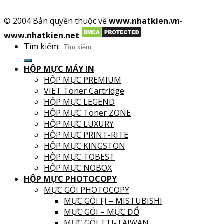
cấp vào ngày 25/01/2022
© 2004 Bản quyền thuộc về
www.nhatkien.vn-
www.nhatkien.net
Tìm kiếm:
HỘP MỰC MÁY IN
HỘP MỰC PREMIUM
VIET Toner Cartridge
HỘP MỰC LEGEND
HỘP MỰC Toner ZONE
HỘP MỰC LUXURY
HỘP MỰC PRINT-RITE
HỘP MỰC KINGSTON
HỘP MỰC TOBEST
HỘP MỰC NOBOX
HỘP MỰC PHOTOCOPY
MỰC GÓI PHOTOCOPY
MỰC GÓI FJ – MISTUBISHI
MỰC GÓI – MỰC ĐỔ
MỰC GÓI TTI-TAIWAN