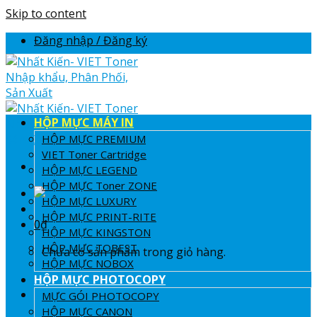
Skip to content
Đăng nhập / Đăng ký
HỘP MỰC MÁY IN
HỘP MỰC PREMIUM
VIET Toner Cartridge
HỘP MỰC LEGEND
HỘP MỰC Toner ZONE
HỘP MỰC LUXURY
HỘP MỰC PRINT-RITE
0
₫
HỘP MỰC KINGSTON
HỘP MỰC TOBEST
Chưa có sản phẩm trong giỏ hàng.
HỘP MỰC NOBOX
HỘP MỰC PHOTOCOPY
Giỏ hàng
MỰC GÓI PHOTOCOPY
HỘP MỰC CANON