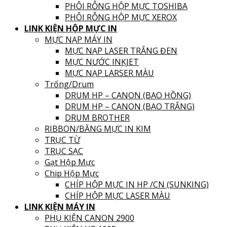
PHÔI RỖNG HỘP MỰC TOSHIBA
PHÔI RỖNG HỘP MỰC XEROX
LINK KIỆN HỘP MỰC IN
MỰC NẠP MÁY IN
MỰC NẠP LASER TRẮNG ĐEN
MỰC NƯỚC INKJET
MỰC NẠP LARSER MÀU
Trống/Drum
DRUM HP – CANON (BAO HỒNG)
DRUM HP – CANON (BAO TRẮNG)
DRUM BROTHER
RIBBON/BĂNG MỰC IN KIM
TRỤC TỪ
TRỤC SẠC
Gạt Hộp Mực
Chip Hộp Mực
CHÍP HỘP MỰC IN HP /CN (SUNKING)
CHÍP HỘP MỰC LASER MÀU
LINK KIỆN MÁY IN
PHỤ KIỆN CANON 2900