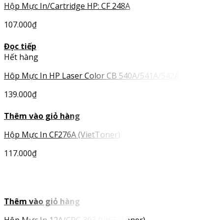
Hộp Mực In/Cartridge HP: CF 248A
107.000
₫
Đọc tiếp
Hết hàng
Hôp Mực In HP Laser Color CB 540A/541A/542A
139.000
₫
Thêm vào giỏ hàng
Hộp Mực In CF276A (VietToner)
117.000
₫
HOT
Thêm vào giỏ hàng