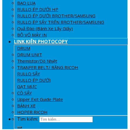
BAO LỤA
RULLO ÉP DƯỚI HP
RULLO ÉP DƯỚI BROTHER/SAMSUNG
RULLO ÉP SẤY TRÊN BROTHER/SAMSUNG
Quả Đào (Bánh Xe Lấy Giấy)
BỘ VỎ MÁY IN
LINK KIỆN PHOTOCOPY
DRUM
DRUM UNIT
Themistor/Dò Nhiệt
TRANFER BELT/ BĂNG RICOH
RULLO SẤY
RULLO ÉP DƯỚI
GẠT MỰC
CÒ SẤY
Upper Exit Guide Plate
BÁNH XE
HOPER RICOH
Tìm kiếm: