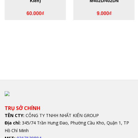
Kiến)
M402D/402DN
60.000
₫
9.000
₫
TRỤ SỞ CHÍNH
TÊN CTY:
CÔNG TY TNHH NHẤT KIẾN GROUP
Địa chỉ:
345/74 Trần Hưng Đao, Phường Cầu Kho, Quận 1, TP
Hồ Chí Minh