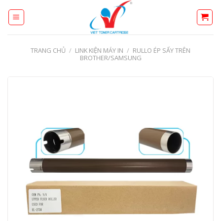
Skip
to
content
TRANG CHỦ
/
LINK KIỆN MÁY IN
/
RULLO ÉP SẤY TRÊN
BROTHER/SAMSUNG