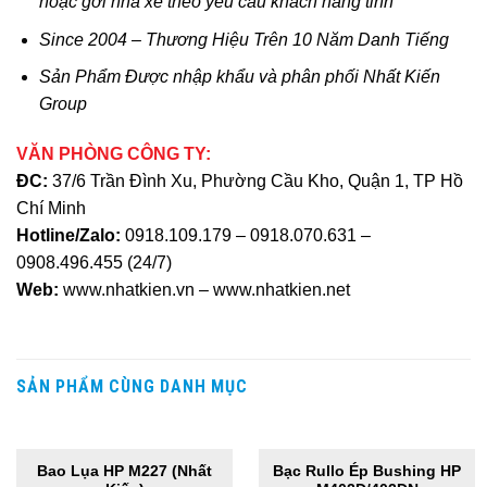
hoặc gởi nhà xe theo yêu cầu khách hàng tỉnh
Since 2004 – Thương Hiệu Trên 10 Năm Danh Tiếng
Sản Phẩm Được nhập khẩu và phân phối Nhất Kiến
Group
VĂN PHÒNG CÔNG TY:
ĐC:
37/6 Trần Đình Xu, Phường Cầu Kho, Quận 1, TP Hồ
Chí Minh
Hotline/Zalo:
0918.109.179
–
0918.070.631
–
0908.496.455
(24/7)
Web:
www.nhatkien.vn – www.nhatkien.net
SẢN PHẨM CÙNG DANH MỤC
HẾT HÀNG
HẾT HÀNG
Bao Lụa HP M227 (Nhất
Bạc Rullo Ép Bushing HP