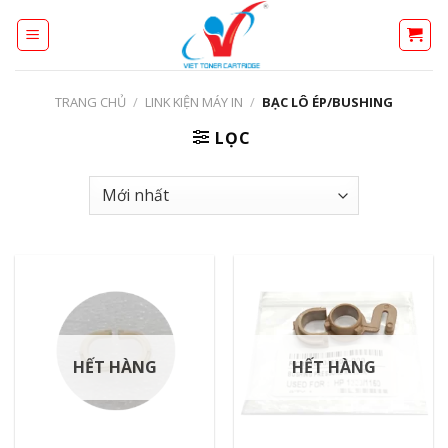
Skip
to
content
TRANG CHỦ
/
LINK KIỆN MÁY IN
/
BẠC LÔ ÉP/BUSHING
LỌC
HẾT HÀNG
HẾT HÀNG