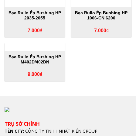
HẾT HÀNG
HẾT HÀNG
Bạc Rullo Ép Bushing HP
Bạc Rullo Ép Bushing HP
2035-2055
1006-CN 6200
7.000
₫
7.000
₫
HẾT HÀNG
Bạc Rullo Ép Bushing HP
M402D/402DN
9.000
₫
TRỤ SỞ CHÍNH
TÊN CTY:
CÔNG TY TNHH NHẤT KIẾN GROUP